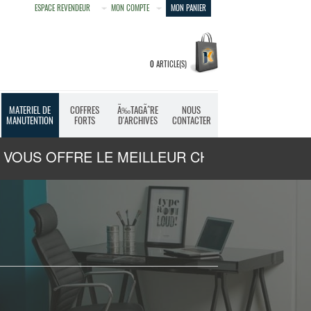
ESPACE REVENDEUR
MON COMPTE
MON PANIER
0
ARTICLE(S)
MATERIEL DE
COFFRES
Ã‰TAGÃˆRE
NOUS
MANUTENTION
FORTS
D'ARCHIVES
CONTACTER
VOUS OFFRE LE MEILLEUR CHOIX QUALITE ET