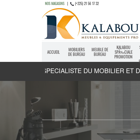
NOS MAGASINS
|
(+225) 21 56 17 32
KALABOU
MOBILIERS
MEUBLE DE
ACCUEIL
SPÃ‰CIALE
DE BUREAU
BUREAU
PROMOTION
LE SPECIALISTE DU MOBILIER ET 